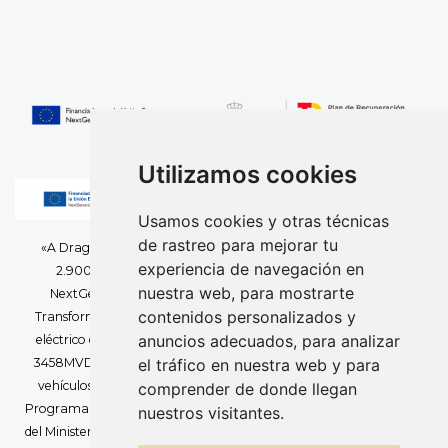
Utilizamos cookies
Usamos cookies y otras técnicas
de rastreo para mejorar tu
«A Dragones y Piratas, S.L. le ha sido concedida una ayuda de
experiencia de navegación en
2.900,00 euros de la Unión Europea con cargo al Fondo
nuestra web, para mostrarte
NextGenerationEU, en el marco del Plan de Recuperación,
contenidos personalizados y
Transformación y Resiliencia, para la adquisición de un vehículo
anuncios adecuados, para analizar
eléctrico de batería (Tesla Model 3, categoría M1 BEV, matrícula
el tráfico en nuestra web y para
3458MVD), dentro del Programa de incentivos 1 – Adquisición de
vehículos eléctricos «enchufables» y de pila de combustible, del
comprender de donde llegan
Programa de incentivos ligados a la movilidad eléctrica (MOVES III)
nuestros visitantes.
del Ministerio para la Transición Ecológica y el Reto Demográfico a